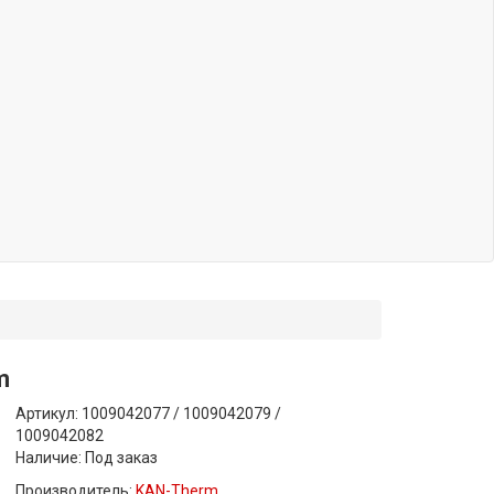
m
Артикул: 1009042077 / 1009042079 /
1009042082
Наличие:
Под заказ
Производитель:
KAN-Therm