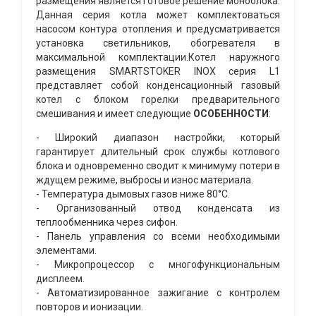
размещения является готовое решение моноблока.
Данная серия котла может комплектоваться
насосом контура отопления и предусматривается
установка светильников, обогревателя в
максимальной комплектации.Котел наружного
размещения SMARTSTOKER INOX серия L1
представляет собой конденсационный газовый
котел с блоком горелки предварительного
смешивания и имеет следующие
ОСОБЕННОСТИ
:
- Широкий диапазон настройки, который
гарантирует длительный срок службы котлового
блока и одновременно сводит к минимуму потери в
ждущем режиме, выбросы и износ материала.
- Температура дымовых газов ниже 80°C.
- Организованный отвод конденсата из
теплообменника через сифон.
- Панель управления со всеми необходимыми
элементами.
- Микропроцессор с многофункциональным
дисплеем.
- Автоматизированное зажигание с контролем
повторов и ионизации.