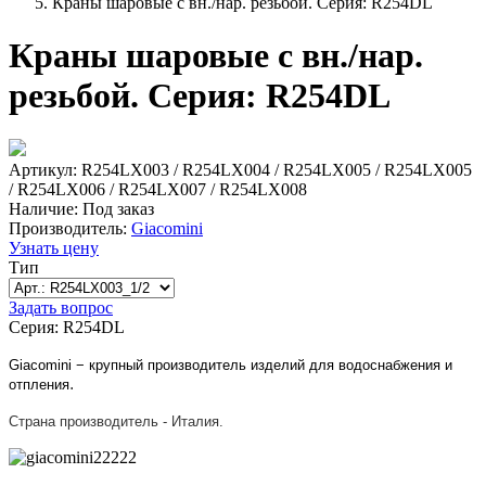
Краны шаровые с вн./нар. резьбой. Серия: R254DL
Краны шаровые с вн./нар.
резьбой. Серия: R254DL
Артикул: R254LX003 / R254LX004 / R254LX005 / R254LX005
/ R254LX006 / R254LX007 / R254LX008
Наличие:
Под заказ
Производитель:
Giacomini
Узнать цену
Тип
Задать вопрос
Серия: R254DL
Giacomi
ni − крупный
п
роизводитель изделий для водоснабжения и
.
отпления
Страна производитель - Италия
.