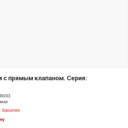
 с прямым клапаном. Серия:
MX033
аказ
:
Giacomini
ну