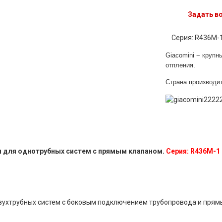
Задать в
Серия: R436M-
Giacomi
ni − круп
.
отпления
Страна производит
я для однотрубных систем с прямым клапаном.
Серия: R436M-1
вухтрубных систем с боковым подключением трубопровода и прям