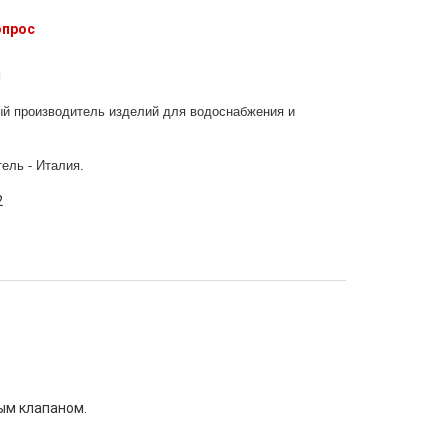
опрос
1
ный
п
роизводитель изделий для водоснабжения и
ель - Италия
.
ым клапаном.