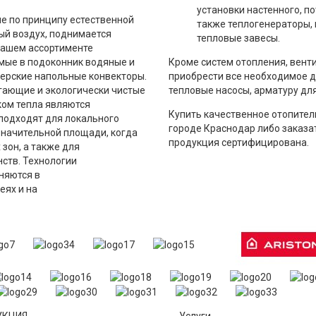
установки настенного, п
ие по принципу естественной
также теплогенераторы,
ый воздух, поднимается
тепловые завесы.
 нашем ассортименте
мые в подоконник водяные и
Кроме систем отопления, вент
нерские напольные конвекторы.
приобрести все необходимое д
егающие и экологически чистые
тепловые насосы, арматуру для
ком тепла являются
Купить качественное отопите
подходят для локального
городе Краснодар либо заказа
начительной площади, когда
продукция сертифицирована.
зон, а также для
ств. Технологии
няются в
еях и на