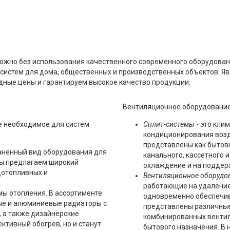
ожно без использования качественного современного оборудован
систем для дома, общественных и производственных объектов. 
дные цены и гарантируем высокое качество продукции.
Вентиляционное оборудование 
е необходимое для систем
Сплит-системы
- это кли
кондиционирования возд
представлены как бытов
аненный вид оборудования для
канального, кассетного 
Мы предлагаем широкий
охлаждение и на подде
дотопливных и
Вентиляционное оборудо
.
работающие на удаление
ы отопления. В ассортименте
одновременно обеспечив
ые и алюминиевые радиаторы с
представлены различные
 а также дизайнерские
комбинированных вентил
ктивный обогрев, но и станут
бытового назначения. В