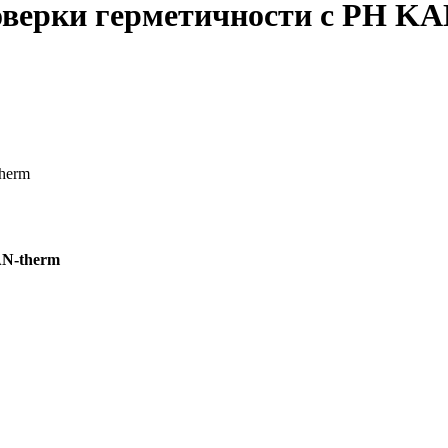
оверки герметичности с РН KA
herm
AN-therm