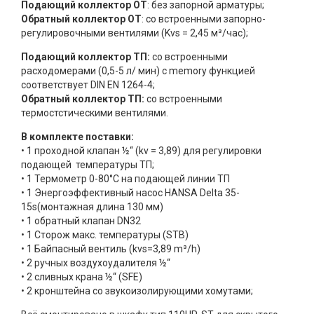
Подающий коллектор ОТ
: без запорной арматуры;
Обратный коллектор ОТ
: со встроенными запорно-
регулировочными вентилями (Kvs = 2,45 м³/час);
Подающий коллектор ТП:
со встроенными
расходомерами (0,5-5 л/ мин) с memory функцией
соответствует DIN EN 1264-4;
Обратный коллектор ТП:
со встроенными
термостстическими вентилями.
В комплекте поставки:
• 1 проходной клапан ½“ (kv = 3,89) для регулировки
подающей температуры ТП;
• 1 Термометр 0-80°C на подающей линии ТП
• 1 Энергоэффективный насос HANSA Delta 35-
15s(монтажная длина 130 мм)
• 1 обратный клапан DN32
• 1 Сторож макс. температуры (STB)
• 1 Байпасный вентиль (kvs=3,89 m³/h)
• 2 ручных воздухоудалителя ½“
• 2 сливных крана ½“ (SFE)
• 2 кронштейна со звукоизолирующими хомутами;