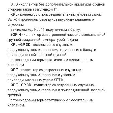
STD
- коллектор без дополнительной арматуры, с одной
стороны закрыт заглушкой 1”.
KPL
- коллектор с присоединительным угловым узлом
SET-K и тройником с воздуховыпускным клапаном и
спускным
вентелем код R5541, вкрученным в балку.
+GP H
- коллектор со встроенной насосно-смесительной
группой с заданной температурой подачи.
KPL +GP 3D
- коллектор со спускным-
воздуховыпускным клапаном, вкрученным в балку, и
присоединенной насосной группой
с трехходовым термостатическим смесительным
клапаном.
OPT
- коллектор со встроенным спускным-
воздуховыпускным клапаном и угловым
присоединительным узлом SET-K.
OPT +GP 3D
- коллектор со встроенным спускным-
воздуховыпускным клапаном и присоединенной насосной
группой
с трехходовым термостатическим смесительным
клапаном.