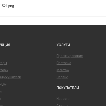
УКЦИЯ
УСЛУГИ
Проектирование
торы
Поставка
кторы
Монтаж
енцесушители
Сервис
ходы
ПОКУПАТЕЛИ
и
ы
Новости
ры
Статьи