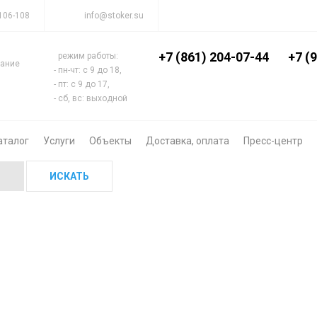
 106-108
info@stoker.su
+7 (861) 204-07-44
+7 (
режим работы:
вание
- пн-чт: с 9 до 18,
- пт: с 9 до 17,
- сб, вс: выходной
аталог
Услуги
Объекты
Доставка, оплата
Пресс-центр
ИСКАТЬ