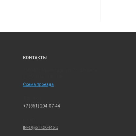
КОНТАКТЫ
350900 г. Краснодар, ул. Раздельная
д. 2/2, офис 106-108
Схема проезда
Телефон
+7 (861) 204-07-44
E-mail
INFO@STOKER.SU