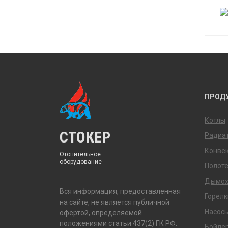
ПРОД
Котлы
СТОКЕР
Радиа
Конве
Отопительное
оборудование
Полот
Дымо
Вся информация, предоставленная
Горелк
на сайте, не является публичной
Насос
офертой, определяемой
положениями статьи 437(2) ГК РФ.
Бойле