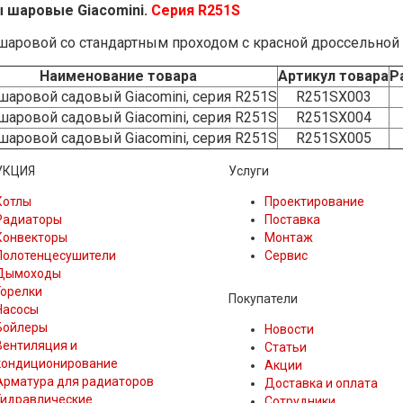
 шаровые Giacomini.
Серия
R251S
шаровой со стандартным проходом с красной дроссельной 
Наименование товара
Артикул товара
Р
шаровой садовый Giacomini, серия
R251S
R251SX003
шаровой садовый Giacomini, серия
R251S
R251SX004
шаровой садовый Giacomini, серия
R251S
R251SX005
УКЦИЯ
Услуги
Котлы
Проектирование
Радиаторы
Поставка
Конвекторы
Монтаж
Полотенцесушители
Сервис
Дымоходы
Горелки
Покупатели
Насосы
Бойлеры
Новости
Вентиляция и
Статьи
кондиционирование
Акции
Арматура для радиаторов
Доставка и оплата
Гидравлические
Сотрудники