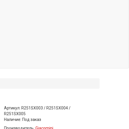
Артикул: R251SX003 / R251SX004 /
R251SX005
Наличие:
Под заказ
Производитель:
Giacomini