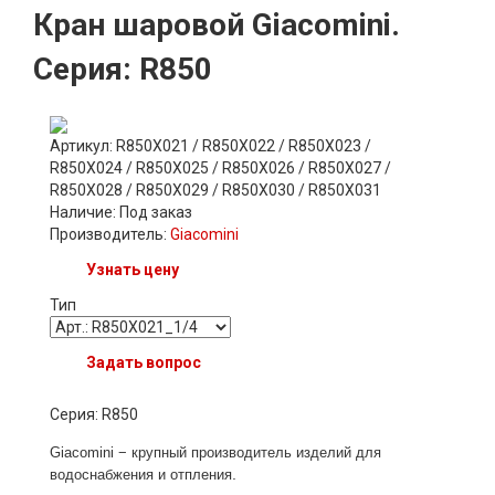
Кран шаровой Giacomini.
Серия: R850
Артикул: R850X021 / R850X022 / R850X023 /
R850X024 / R850X025 / R850X026 / R850X027 /
R850X028 / R850X029 / R850X030 / R850X031
Наличие:
Под заказ
Производитель:
Giacomini
Узнать цену
Тип
Задать вопрос
Серия: R850
Giacomi
ni − крупный
п
роизводитель изделий для
.
водоснабжения и отпления